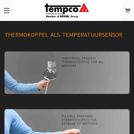
Ga
direct
naar
de
THERMOKOPPEL ALS TEMPERATUURSENSOR
hoofdinhoud