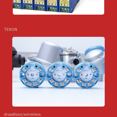
TEKON
draadloos/wirreless.