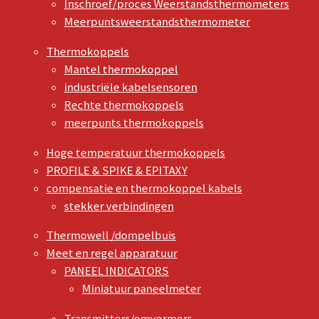
Inschroef/proces Weerstandsthermometers
Meerpuntsweerstandsthermometer
Thermokoppels
Mantel thermokoppel
industriële kabelsensoren
Rechte thermokoppels
meerpunts thermokoppels
Hoge temperatuur thermokoppels
PROFILE & SPIKE & EPITAXY
compensatie en thermokoppel kabels
stekker verbindingen
Thermowell /dompelbuis
Meet en regel apparatuur
PANEEL INDICATORS
Miniatuur paneelmeter
Transmitters/omvormers