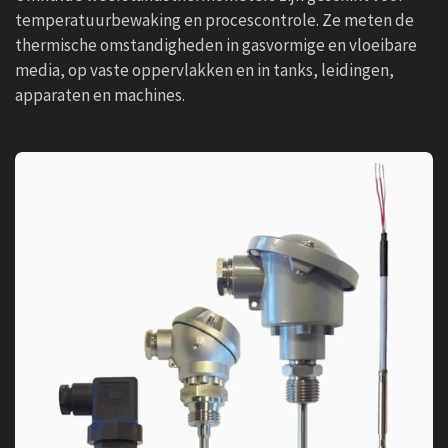
temperatuurbewaking en procescontrole. Ze meten de
thermische omstandigheden in gasvormige en vloeibare
media, op vaste oppervlakken en in tanks, leidingen,
apparaten en machines.