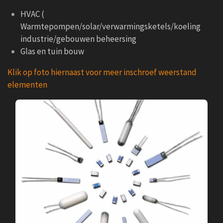
HVAC (
Warmtepompen/solar/verwarmingsketels/koeling
industrie/gebouwen beheersing
Glas en tuin bouw
Klik op foto hiernaast voor meer inschroef weerstand
elementen