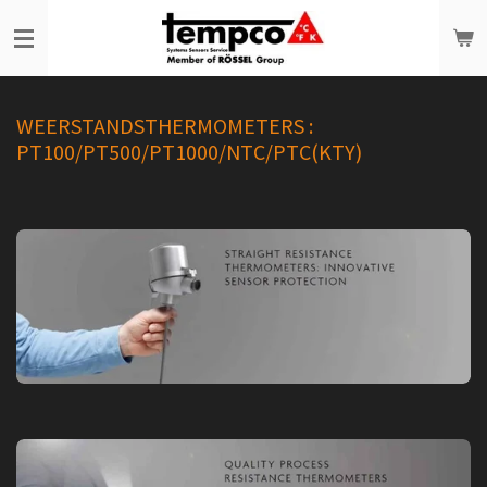
Ga
direct
naar
de
WEERSTANDSTHERMOMETERS :
hoofdinhoud
PT100/PT500/PT1000/NTC/PTC(KTY)