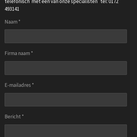
telefonisch met één van onze specialisten tel: 0172
493141
Naam *
Firma naam *
E-mailadres *
Bericht *