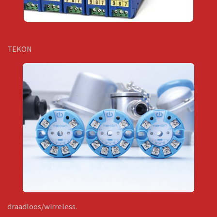
TEKON
draadloos/wirreless.